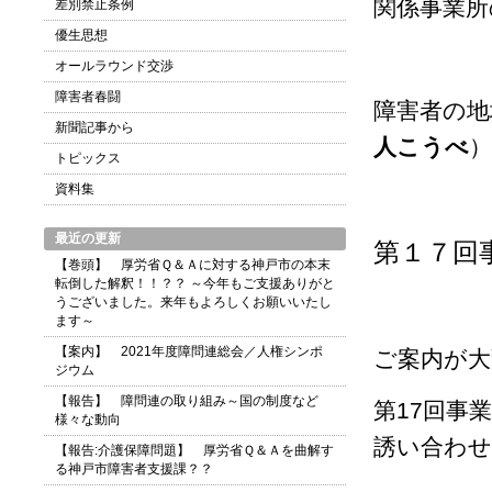
関係事業所
差別禁止条例
優生思想
オールラウンド交渉
障害者春闘
障害者の地
新聞記事から
人こうべ
）
トピックス
資料集
最近の更新
第１７回
【巻頭】 厚労省Ｑ＆Ａに対する神戸市の本末
転倒した解釈！！？？ ～今年もご支援ありがと
うございました。来年もよろしくお願いいたし
ます～
【案内】 2021年度障問連総会／人権シンポ
ご案内が大
ジウム
【報告】 障問連の取り組み～国の制度など
第17回事
様々な動向
誘い合わせ
【報告:介護保障問題】 厚労省Ｑ＆Ａを曲解す
る神戸市障害者支援課？？