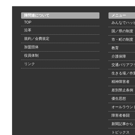
障問連について
メニュー
TOP
みんなでハッ
沿革
国／県の制度
規約／会費規定
市・町の制度
加盟団体
教育
役員体制
介護保障
リンク
交通バリアフ
生きる場／作
精神障害者
差別禁止条例
優生思想
オールラウン
障害者春闘
新聞記事から
トピックス