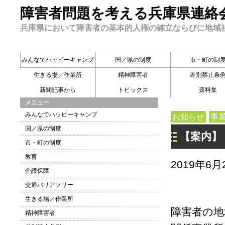
障害者問題を考える兵庫県連絡
兵庫県において障害者の基本的人権の確立ならびに地域
みんなでハッピーキャンプ
国／県の制度
市・町の制
生きる場／作業所
精神障害者
差別禁止条
新聞記事から
トピックス
資料集
メニュー
みんなでハッピーキャンプ
お知らせ
事
国／県の制度
【案内】
市・町の制度
教育
2019年6月
介護保障
交通バリアフリー
生きる場／作業所
障害者の地
精神障害者