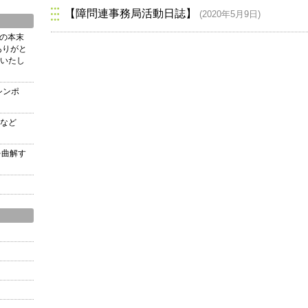
【障問連事務局活動日誌】
(2020年5月9日)
の本末
ありがと
いたし
シンポ
など
を曲解す