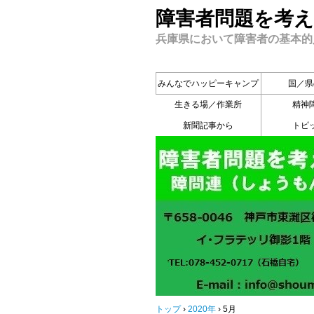
障害者問題を考え
兵庫県において障害者の基本的
みんなでハッピーキャンプ
国／県
生きる場／作業所
精神
新聞記事から
トピ
トップ
›
2020年
›
5月