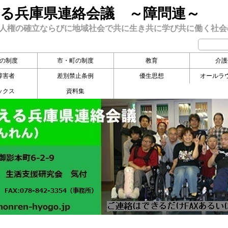
る兵庫県連絡会議 ～障問連～
人権の確立ならびに地域社会で共に生き共に学び共に働く社会
の制度
市・町の制度
教育
介護
障害者
差別禁止条例
優生思想
オールラ
ックス
資料集