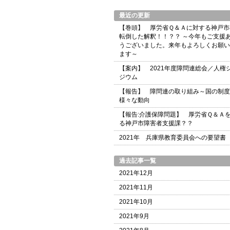
最近の更新
【巻頭】 厚労省Ｑ＆Ａに対する神戸市
転倒した解釈！！？？ ～今年もご支援
うございました。来年もよろしくお願い
ます～
【案内】 2021年度障問連総会／人権
ジウム
【報告】 障問連の取り組み～国の制度
様々な動向
【報告:介護保障問題】 厚労省Ｑ＆Ａ
る神戸市障害者支援課？？
2021年 兵庫県教育委員会への要望書
過去記事一覧
2021年12月
2021年11月
2021年10月
2021年9月