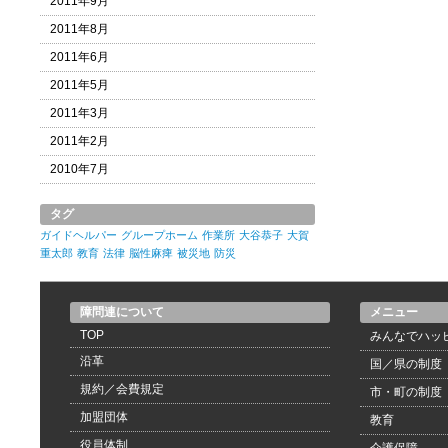
2011年9月
2011年8月
2011年6月
2011年5月
2011年3月
2011年2月
2010年7月
タグ
ガイドヘルパー
グループホーム
作業所
大谷恭子
大賀
重太郎
教育
法律
脳性麻痺
被災地
防災
障問連について
メニュー
TOP
みんなでハッ
沿革
国／県の制度
規約／会費規定
市・町の制度
加盟団体
教育
役員体制