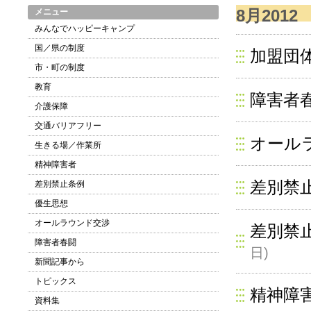
8月2012
メニュー
みんなでハッピーキャンプ
国／県の制度
加盟団
市・町の制度
教育
障害者
介護保障
交通バリアフリー
オール
生きる場／作業所
精神障害者
差別禁
差別禁止条例
優生思想
オールラウンド交渉
差別禁止
障害者春闘
日)
新聞記事から
トピックス
精神障
資料集