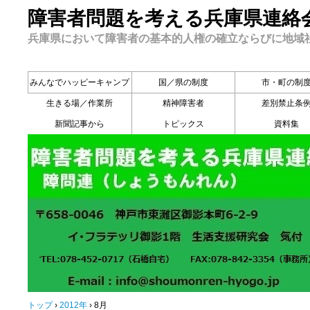
障害者問題を考える兵庫県連絡
兵庫県において障害者の基本的人権の確立ならびに地域
みんなでハッピーキャンプ
国／県の制度
市・町の制
生きる場／作業所
精神障害者
差別禁止条
新聞記事から
トピックス
資料集
トップ
›
2012年
›
8月