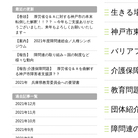
最近の更新
生きる
【巻頭】 厚労省Ｑ＆Ａに対する神戸市の本末
転倒した解釈！！？？ ～今年もご支援ありがと
うございました。来年もよろしくお願いいたし
神戸市
ます～
【案内】 2021年度障問連総会／人権シンポ
ジウム
バリア
【報告】 障問連の取り組み～国の制度など
様々な動向
介護保
【報告:介護保障問題】 厚労省Ｑ＆Ａを曲解す
る神戸市障害者支援課？？
2021年 兵庫県教育委員会への要望書
教育問
過去記事一覧
2021年12月
団体紹
2021年11月
2021年10月
障問連
2021年9月