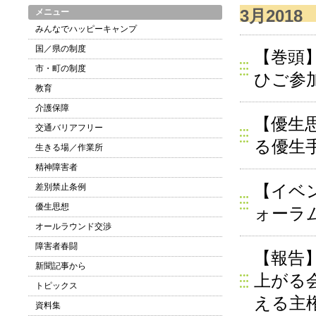
3月2018
メニュー
みんなでハッピーキャンプ
国／県の制度
【巻頭
市・町の制度
ひご参
教育
介護保障
【優生
交通バリアフリー
る優生
生きる場／作業所
精神障害者
【イベ
差別禁止条例
優生思想
ォーラ
オールラウンド交渉
障害者春闘
【報告
新聞記事から
上がる
トピックス
える主
資料集