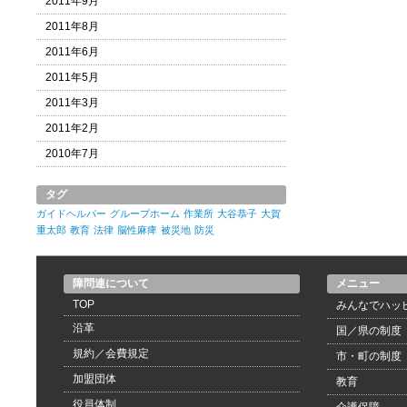
2011年9月
2011年8月
2011年6月
2011年5月
2011年3月
2011年2月
2010年7月
タグ
ガイドヘルパー
グループホーム
作業所
大谷恭子
大賀
重太郎
教育
法律
脳性麻痺
被災地
防災
障問連について
メニュー
TOP
みんなでハッ
沿革
国／県の制度
規約／会費規定
市・町の制度
加盟団体
教育
役員体制