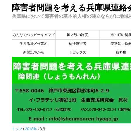
障害者問題を考える兵庫県連絡
兵庫県において障害者の基本的人権の確立ならびに地域
みんなでハッピーキャンプ
国／県の制度
市・町の制
生きる場／作業所
精神障害者
差別禁止条
新聞記事から
トピックス
資料集
トップ
›
2018年
›
3月