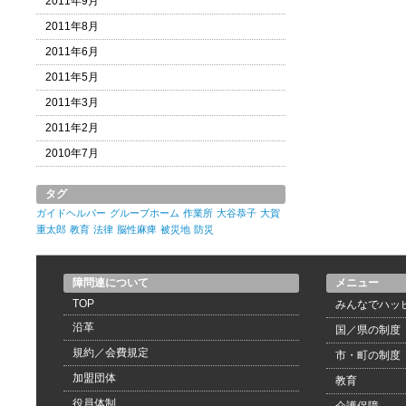
2011年9月
2011年8月
2011年6月
2011年5月
2011年3月
2011年2月
2010年7月
タグ
ガイドヘルパー
グループホーム
作業所
大谷恭子
大賀
重太郎
教育
法律
脳性麻痺
被災地
防災
障問連について
メニュー
TOP
みんなでハッ
沿革
国／県の制度
規約／会費規定
市・町の制度
加盟団体
教育
役員体制