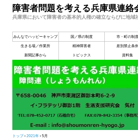
障害者問題を考える兵庫県連絡
兵庫県において障害者の基本的人権の確立ならびに地域
みんなでハッピーキャンプ
国／県の制度
市・町の制
生きる場／作業所
精神障害者
差別禁止条
新聞記事から
トピックス
資料集
トップ
›
2021年
›
5月