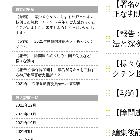
【署名
最近の更新
正な判
【巻頭】 厚労省Ｑ＆Ａに対する神戸市の本末
転倒した解釈！！？？ ～今年もご支援ありがと
うございました。来年もよろしくお願いいたし
【報告
ます～
【案内】 2021年度障問連総会／人権シンポ
法と深
ジウム
【報告】 障問連の取り組み～国の制度など
様々な動向
【様々
【報告:介護保障問題】 厚労省Ｑ＆Ａを曲解す
クチン
る神戸市障害者支援課？？
2021年 兵庫県教育委員会への要望書
【報道
過去記事一覧
2021年12月
【障問
2021年11月
2021年10月
編集後
2021年9月