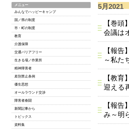
5月2021
メニュー
みんなでハッピーキャンプ
国／県の制度
【巻頭
市・町の制度
会議は
教育
介護保障
【報告
交通バリアフリー
～私た
生きる場／作業所
精神障害者
【教育
差別禁止条例
優生思想
迎える
オールラウンド交渉
障害者春闘
【報告
新聞記事から
み～明
トピックス
資料集