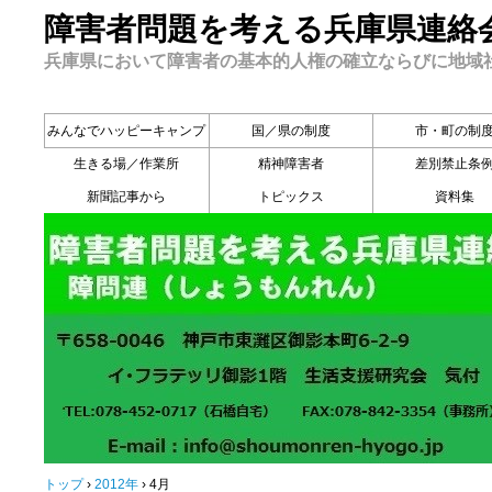
障害者問題を考える兵庫県連絡
兵庫県において障害者の基本的人権の確立ならびに地域
みんなでハッピーキャンプ
国／県の制度
市・町の制
生きる場／作業所
精神障害者
差別禁止条
新聞記事から
トピックス
資料集
トップ
›
2012年
›
4月