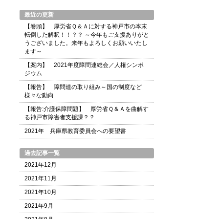
最近の更新
【巻頭】 厚労省Ｑ＆Ａに対する神戸市の本末
転倒した解釈！！？？ ～今年もご支援ありがと
うございました。来年もよろしくお願いいたし
ます～
【案内】 2021年度障問連総会／人権シンポ
ジウム
【報告】 障問連の取り組み～国の制度など
様々な動向
【報告:介護保障問題】 厚労省Ｑ＆Ａを曲解す
る神戸市障害者支援課？？
2021年 兵庫県教育委員会への要望書
過去記事一覧
2021年12月
2021年11月
2021年10月
2021年9月