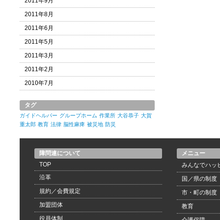
2011年9月
2011年8月
2011年6月
2011年5月
2011年3月
2011年2月
2010年7月
タグ
ガイドヘルパー
グループホーム
作業所
大谷恭子
大賀
重太郎
教育
法律
脳性麻痺
被災地
防災
障問連について
メニュー
TOP
みんなでハッ
沿革
国／県の制度
規約／会費規定
市・町の制度
加盟団体
教育
役員体制