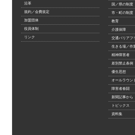
沿革
国／県の制度
規約／会費規定
市・町の制度
加盟団体
教育
役員体制
介護保障
リンク
交通バリアフ
生きる場／作
精神障害者
差別禁止条例
優生思想
オールラウン
障害者春闘
新聞記事から
トピックス
資料集