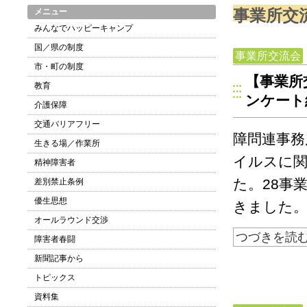
事業所交
メニュー
みんなでハッピーキャンプ
国／県の制度
事業所交流会
市・町の制度
【事業所
教育
ンケート
介護保障
交通バリアフリー
障問連事務
生きる場／作業所
イルスに
精神障害者
た。28事
差別禁止条例
優生思想
きました。
オールラウンド交渉
つづきを読
障害者春闘
新聞記事から
トピックス
資料集