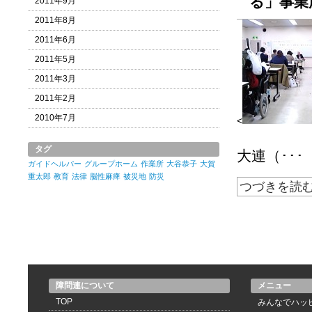
る」事業
2011年9月
2011年8月
2011年6月
2011年5月
2011年3月
2011年2月
2010年7月
<
タグ
大連（･･･
ガイドヘルパー
グループホーム
作業所
大谷恭子
大賀
重太郎
教育
法律
脳性麻痺
被災地
防災
つづきを読
障問連について
メニュー
TOP
みんなでハッ