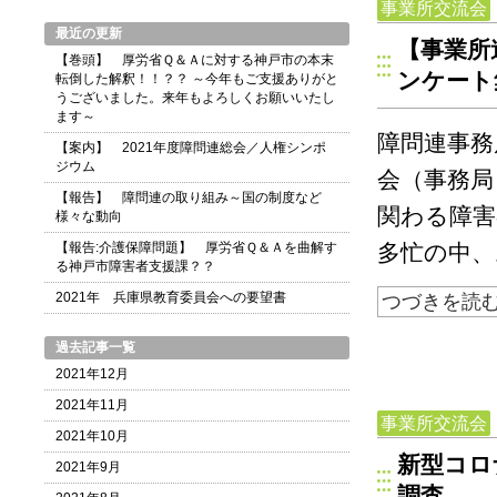
事業所交流会
最近の更新
【事業所
【巻頭】 厚労省Ｑ＆Ａに対する神戸市の本末
ンケート
転倒した解釈！！？？ ～今年もご支援ありがと
うございました。来年もよろしくお願いいたし
ます～
障問連事務
【案内】 2021年度障問連総会／人権シンポ
ジウム
会（事務局
【報告】 障問連の取り組み～国の制度など
関わる障害
様々な動向
【報告:介護保障問題】 厚労省Ｑ＆Ａを曲解す
多忙の中、
る神戸市障害者支援課？？
2021年 兵庫県教育委員会への要望書
つづきを読
過去記事一覧
2021年12月
2021年11月
事業所交流会
2021年10月
新型コロ
2021年9月
調査