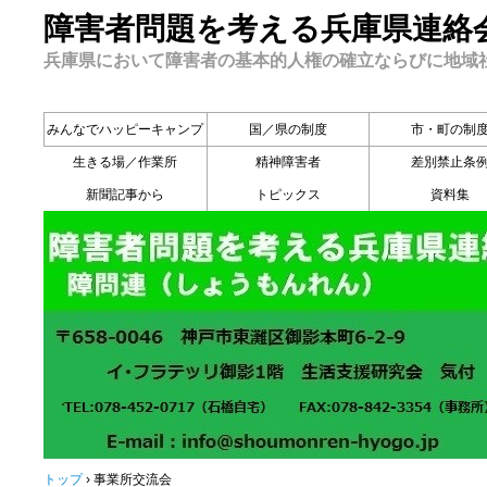
障害者問題を考える兵庫県連絡
兵庫県において障害者の基本的人権の確立ならびに地域
みんなでハッピーキャンプ
国／県の制度
市・町の制
生きる場／作業所
精神障害者
差別禁止条
新聞記事から
トピックス
資料集
トップ
›
事業所交流会