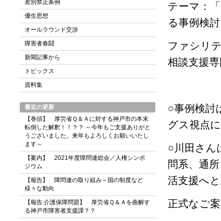
差別禁止条例
テーマ：
優生思想
る事例検討
オールラウンド交渉
障害者春闘
ファシリテ
新聞記事から
相談支援専
トピックス
資料集
○事例検討
最近の更新
【巻頭】 厚労省Ｑ＆Ａに対する神戸市の本末
グス視点に
転倒した解釈！！？？ ～今年もご支援ありがと
うございました。来年もよろしくお願いいたし
ます～
○川田さん
【案内】 2021年度障問連総会／人権シンポ
問系、通所
ジウム
活支援へと
【報告】 障問連の取り組み～国の制度など
様々な動向
正式なご案
【報告:介護保障問題】 厚労省Ｑ＆Ａを曲解す
る神戸市障害者支援課？？