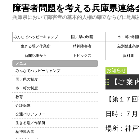
障害者問題を考える兵庫県連絡
兵庫県において障害者の基本的人権の確立ならびに地域
みんなでハッピーキャンプ
国／県の制度
市・町の制
生きる場／作業所
精神障害者
差別禁止条
新聞記事から
トピックス
資料集
メニュー
お知らせ
みんなでハッピーキャンプ
国／県の制度
【ご 案 
市・町の制度
教育
【第１７回
介護保障
日時：７月
交通バリアフリー
生きる場／作業所
場所：神戸
精神障害者