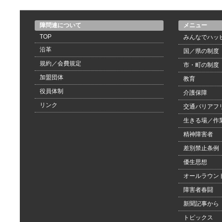
障問連について
メニュー
TOP
みんなでハッ
沿革
国／県の制度
規約／会費規定
市・町の制度
加盟団体
教育
役員体制
介護保障
リンク
交通バリアフ
生きる場／作
精神障害者
差別禁止条例
優生思想
オールラウン
障害者春闘
新聞記事から
トピックス