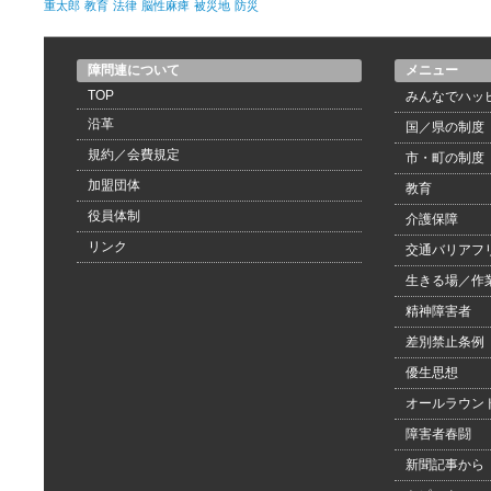
重太郎
教育
法律
脳性麻痺
被災地
防災
障問連について
メニュー
TOP
みんなでハッ
沿革
国／県の制度
規約／会費規定
市・町の制度
加盟団体
教育
役員体制
介護保障
リンク
交通バリアフ
生きる場／作
精神障害者
差別禁止条例
優生思想
オールラウン
障害者春闘
新聞記事から