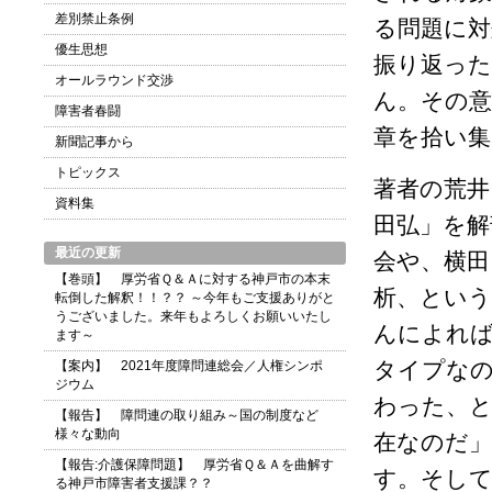
差別禁止条例
る問題に
優生思想
振り返っ
オールラウンド交渉
ん。その意
障害者春闘
章を拾い
新聞記事から
トピックス
著者の荒井
資料集
田弘」を解
最近の更新
会や、横田
【巻頭】 厚労省Ｑ＆Ａに対する神戸市の本末
析、とい
転倒した解釈！！？？ ～今年もご支援ありがと
うございました。来年もよろしくお願いいたし
んによれ
ます～
タイプな
【案内】 2021年度障問連総会／人権シンポ
ジウム
わった、と
【報告】 障問連の取り組み～国の制度など
様々な動向
在なのだ
【報告:介護保障問題】 厚労省Ｑ＆Ａを曲解す
す。そして
る神戸市障害者支援課？？