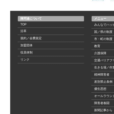
障問連について
メニュー
TOP
みんなでハッ
沿革
国／県の制度
規約／会費規定
市・町の制度
加盟団体
教育
役員体制
介護保障
リンク
交通バリアフ
生きる場／作
精神障害者
差別禁止条例
優生思想
オールラウン
障害者春闘
新聞記事から