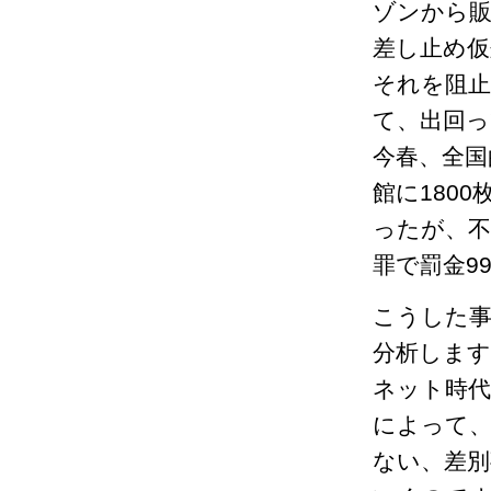
ゾンから販
差し止め
それを阻
て、出回
今春、全国
館に180
ったが、不
罪で罰金9
こうした事
分析します
ネット時
によって、
ない、差別