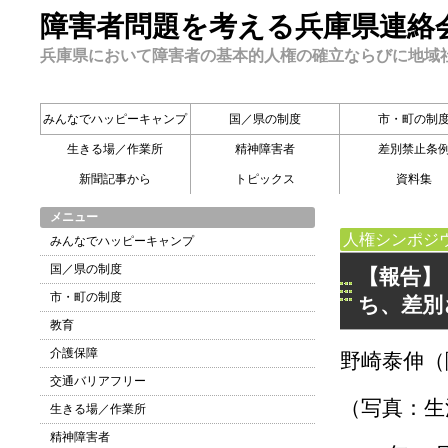
障害者問題を考える兵庫県連絡
兵庫県において障害者の基本的人権の確立ならびに地域
みんなでハッピーキャンプ
国／県の制度
市・町の制
生きる場／作業所
精神障害者
差別禁止条
新聞記事から
トピックス
資料集
メニュー
人権シンポジ
みんなでハッピーキャンプ
国／県の制度
【報告】
市・町の制度
ち、差別
教育
介護保障
野崎泰伸（
交通バリアフリー
（写真：生
生きる場／作業所
精神障害者