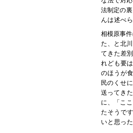
な法で対
法制定の裏
んは述べ
相模原事件
た、と北川
てきた差別
れども要
のほうが
民のくせ
送ってき
に、「ここ
たそうです
いと思っ