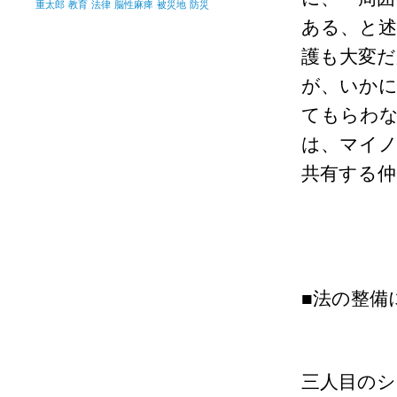
重太郎
教育
法律
脳性麻痺
被災地
防災
ある、と述
護も大変だ
が、いか
てもらわ
は、マイノ
共有する
■法の整備
三人目のシ