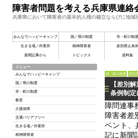
障害者問題を考える兵庫県連絡
兵庫県において障害者の基本的人権の確立ならびに地域
みんなでハッピーキャンプ
国／県の制度
市・町の制
生きる場／作業所
精神障害者
差別禁止条
新聞記事から
トピックス
資料集
メニュー
国／県の制度
差別
みんなでハッピーキャンプ
国／県の制度
【差別解
市・町の制度
条例制定
教育
障問連事
介護保障
障害者差
交通バリアフリー
ベント、
生きる場／作業所
記に新聞
精神障害者