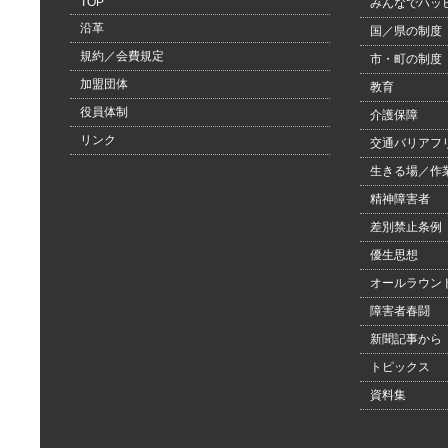
TOP
みんなでハッ
沿革
国／県の制度
規約／会費規定
市・町の制度
加盟団体
教育
役員体制
介護保障
リンク
交通バリアフ
生きる場／作
精神障害者
差別禁止条例
優生思想
オールラウン
障害者春闘
新聞記事から
トピックス
資料集