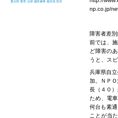
http://www
重太郎
教育
法律
脳性麻痺
被災地
防災
np.co.jp/n
障害者差別
前では、施
ど障害のあ
うと、ス
兵庫県自立
加。ＮＰＯ
長（４０）
ため、電車
何台も素
ことが当