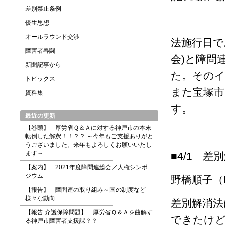
差別禁止条例
優生思想
オールラウンド交渉
法施行日で
障害者春闘
会)と障問
新聞記事から
た。その
トピックス
また宝塚市
資料集
す。
最近の更新
【巻頭】 厚労省Ｑ＆Ａに対する神戸市の本末
転倒した解釈！！？？ ～今年もご支援ありがと
うございました。来年もよろしくお願いいたし
ます～
■4/1 
【案内】 2021年度障問連総会／人権シンポ
ジウム
野橋順子（
【報告】 障問連の取り組み～国の制度など
様々な動向
差別解消法
【報告:介護保障問題】 厚労省Ｑ＆Ａを曲解す
できたけ
る神戸市障害者支援課？？