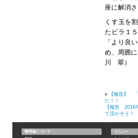
座に解消さ
くす玉を割
たビラ１５
「より良い
め、周囲
川 翠）
«
【報告】 「
た！！
【報告 201
て活かそう！
障問連について
メニュー