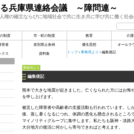
る兵庫県連絡会議 ～障問連～
人権の確立ならびに地域社会で共に生き共に学び共に働く社会
の制度
市・町の制度
教育
介護
障害者
差別禁止条例
優生思想
オールラ
トップ
›
事務局より
›
編集後記
ックス
資料集
事務局より
編集後記
熊本で大きな地震が起きました。亡くなられた方にはお悔
を申し上げます。
被災した障害者や高齢者の支援活動も行われています。し
後、蒸し暑くなるにつれ、体調の悪化も懸念されるところ
マイノリティグループに集中します。私たちも阪神・淡路
大分地方の復活に何かしら寄与できればと考えます。