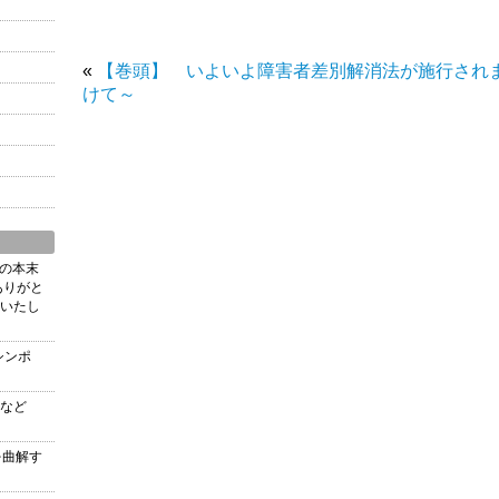
«
【巻頭】 いよいよ障害者差別解消法が施行され
けて～
の本末
ありがと
いたし
シンポ
など
を曲解す