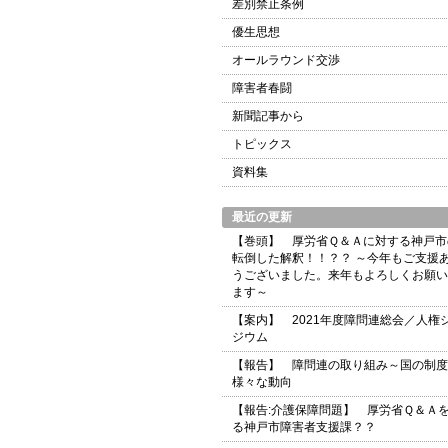
差別禁止条例
優生思想
オールラウンド交渉
障害者春闘
新聞記事から
トピックス
資料集
最近の更新
【巻頭】 厚労省Ｑ＆Ａに対する神戸市
転倒した解釈！！？？ ～今年もご支援
うございました。来年もよろしくお願い
ます～
【案内】 2021年度障問連総会／人権
ジウム
【報告】 障問連の取り組み～国の制度
様々な動向
【報告:介護保障問題】 厚労省Ｑ＆Ａ
る神戸市障害者支援課？？