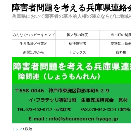
障害者問題を考える兵庫県連絡
兵庫県において障害者の基本的人権の確立ならびに地域
みんなでハッピーキャンプ
国／県の制度
市・町の制
生きる場／作業所
精神障害者
差別禁止条
新聞記事から
トピックス
資料集
トップ
›
政治