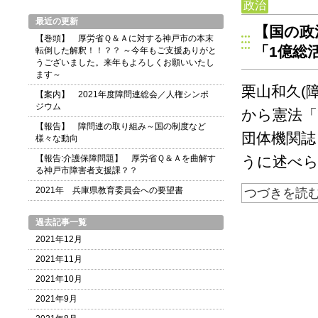
政治
最近の更新
【国の政
【巻頭】 厚労省Ｑ＆Ａに対する神戸市の本末
「1億総
転倒した解釈！！？？ ～今年もご支援ありがと
うございました。来年もよろしくお願いいたし
ます～
栗山和久(
【案内】 2021年度障問連総会／人権シンポ
ジウム
から憲法「
【報告】 障問連の取り組み～国の制度など
団体機関誌
様々な動向
【報告:介護保障問題】 厚労省Ｑ＆Ａを曲解す
うに述べら
る神戸市障害者支援課？？
2021年 兵庫県教育委員会への要望書
つづきを読
過去記事一覧
2021年12月
2021年11月
2021年10月
2021年9月