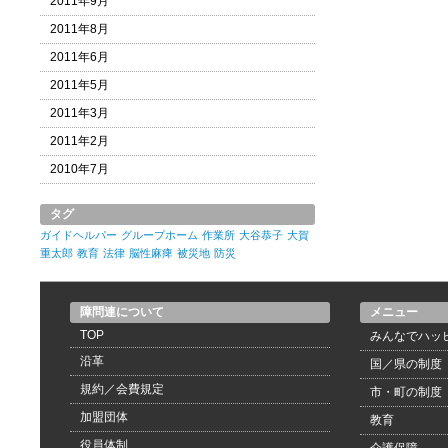
2011年9月
2011年8月
2011年6月
2011年5月
2011年3月
2011年2月
2010年7月
タグ
ガイドヘルパー
グループホーム
作業所
大谷恭子
大賀
重太郎
教育
法律
脳性麻痺
被災地
防災
障問連について
メニュー
TOP
みんなでハッ
沿革
国／県の制度
規約／会費規定
市・町の制度
加盟団体
教育
役員体制