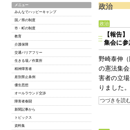
政治
メニュー
みんなでハッピーキャンプ
国／県の制度
政治
市・町の制度
【報告】
教育
集会に参
介護保障
交通バリアフリー
野崎泰伸（
生きる場／作業所
の憲法集会
精神障害者
害者の立場
差別禁止条例
優生思想
りました。
オールラウンド交渉
つづきを読
障害者春闘
新聞記事から
トピックス
資料集